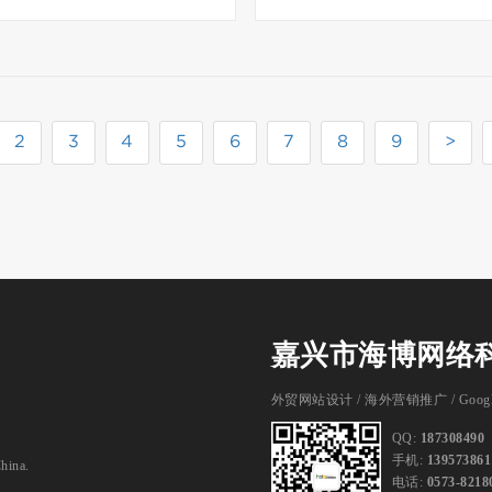
2
3
4
5
6
7
8
9
>
嘉兴市海博网络
外贸网站设计
/
海外营销推广
/
Goog
QQ:
187308490
手机:
139573861
China.
电话:
0573-8218