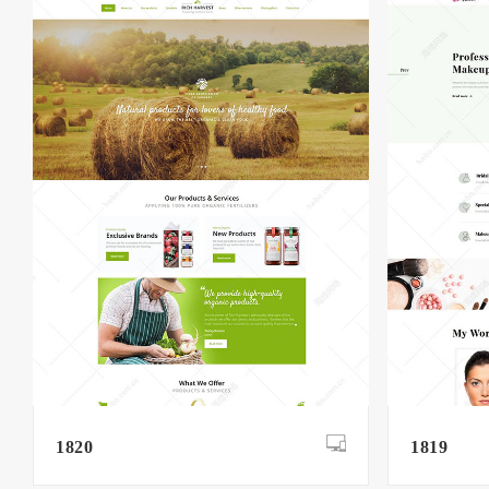
1820
1819