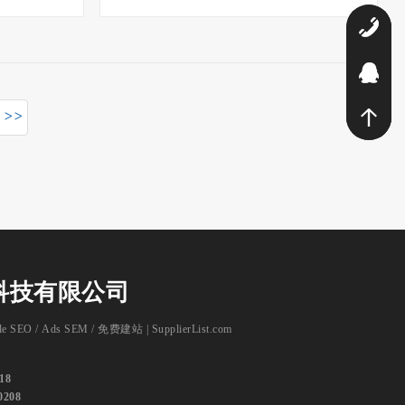
1
Q
>>
科技有限公司
le SEO
/
Ads SEM
/
免费建站 | SupplierList.com
18
0208