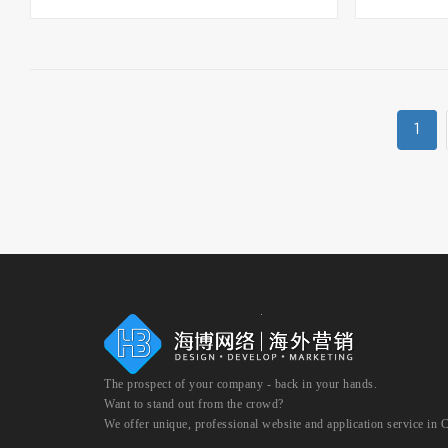
1
The prospect of your company - back in your hands.
Want to stand out from the crowd?
We offer unique, professional website and application service in 